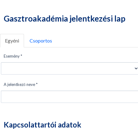
Gasztroakadémia jelentkezési lap
Egyéni
Csoportos
Esemény *
A jelentkező neve *
Kapcsolattartói adatok